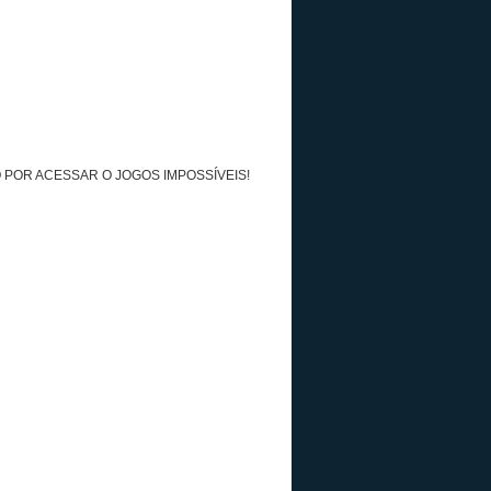
 POR ACESSAR O JOGOS IMPOSSÍVEIS!