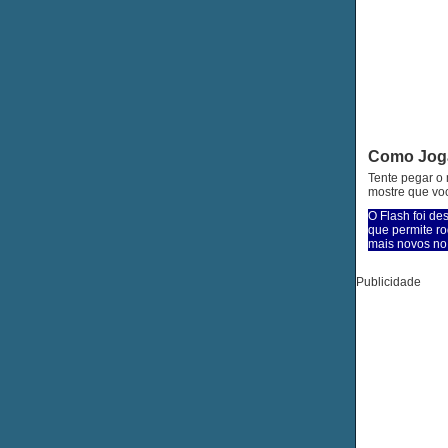
Como Jog
Tente pegar o
mostre que vo
O Flash foi de
que permite ro
mais novos no 
Publicidade