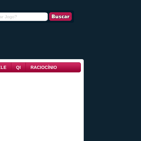
ZLE
QI
RACIOCÍNIO