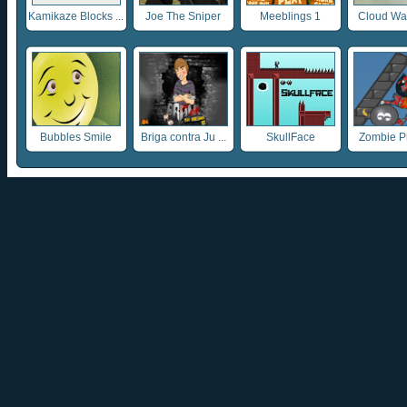
Kamikaze Blocks ...
Joe The Sniper
Meeblings 1
Cloud War
Bubbles Smile
Briga contra Ju ...
SkullFace
Zombie P