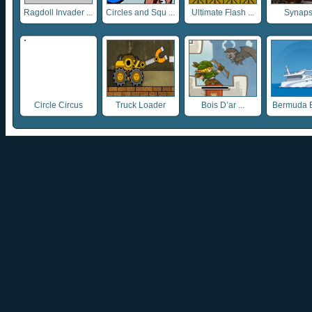
Ragdoll Invader ...
Circles and Squ ...
Ultimate Flash ...
Synaps
Circle Circus
Truck Loader
Bois D’ar ...
Bermuda 