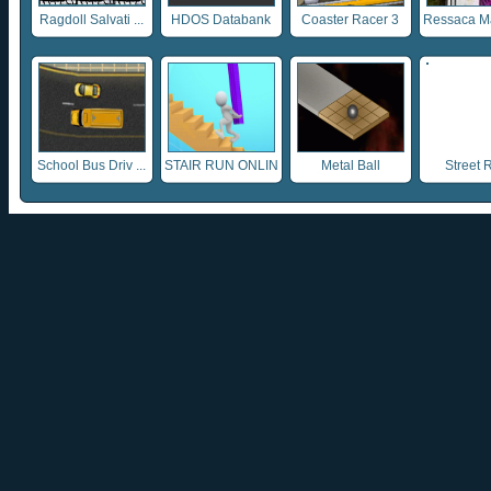
Ragdoll Salvati ...
HDOS Databank
Coaster Racer 3
Ressaca Ma
School Bus Driv ...
STAIR RUN ONLIN
Metal Ball
Street 
...