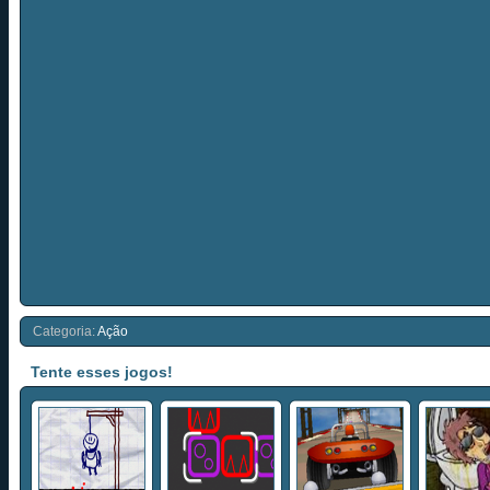
Categoria:
Ação
Tente esses jogos!