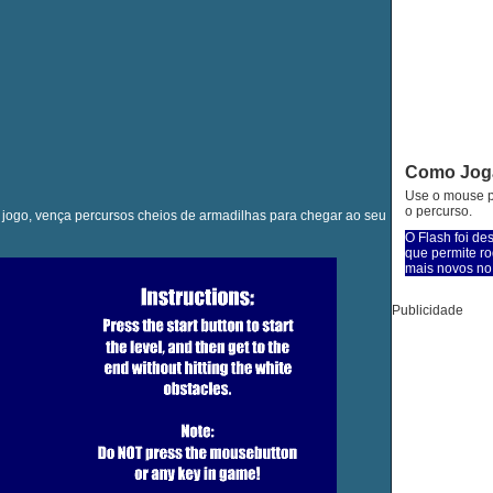
Como Jog
Use o mouse p
o percurso.
 jogo, vença percursos cheios de armadilhas para chegar ao seu
O Flash foi de
que permite ro
mais novos no 
Publicidade