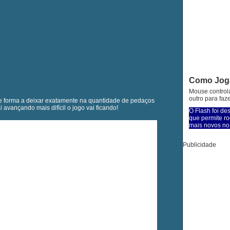
Como Jog
Mouse controla
outro para faze
de forma a deixar exatamente na quantidade de pedaços
i avançando mais difícil o jogo vai ficando!
O Flash foi de
que permite ro
mais novos no 
Publicidade