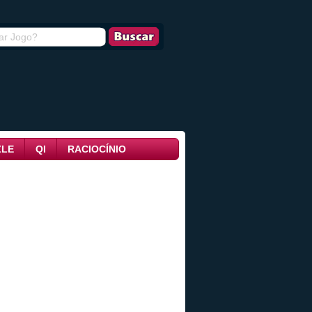
ZLE
QI
RACIOCÍNIO