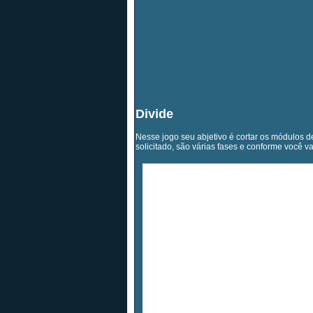
Divide
Nesse jogo seu abjetivo é cortar os módulos 
solicitado, são várias fases e conforme você va