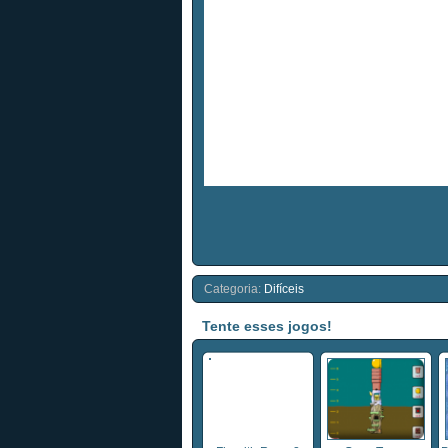
Categoria:
Difíceis
Tente esses jogos!