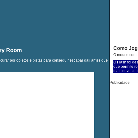
Como Jog
ary Room
O mouse contro
urar por objetos e pistas para conseguir escapar dali antes que
O Flash foi de
que permite ro
mais novos no 
Publicidade