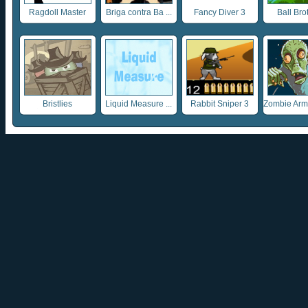
Ragdoll Master
Briga contra Ba ...
Fancy Diver 3
Ball Bro
Bristlies
Liquid Measure ...
Rabbit Sniper 3
Zombie Army