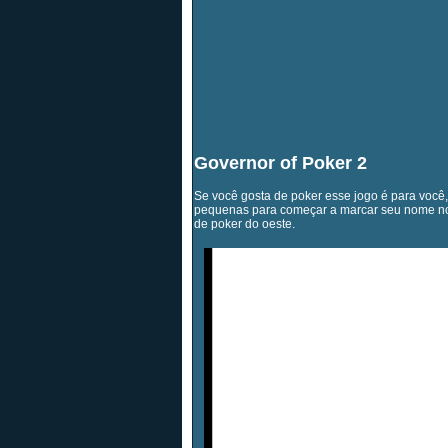
Governor of Poker 2
Se você gosta de poker esse jogo é para voc
pequenas para começar a marcar seu nome no p
de poker do oeste.