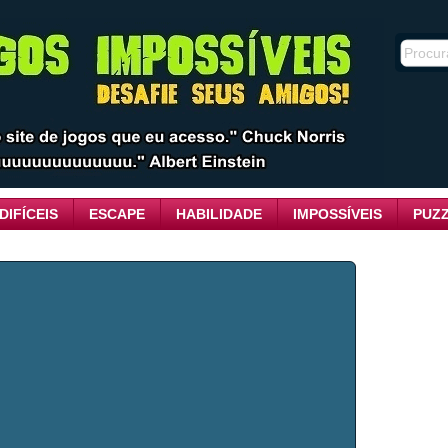
DIFÍCEIS
ESCAPE
HABILIDADE
IMPOSSÍVEIS
PUZ