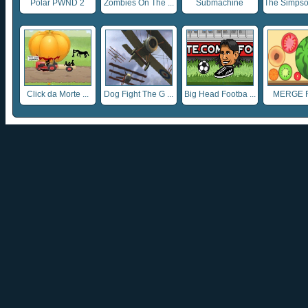
Polar PWND 2
Zombies On The ...
Submachine
The Simpson
Click da Morte ...
Dog Fight The G ...
Big Head Footba ...
MERGE 