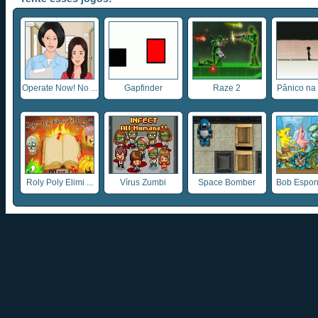
Operate Now! No ...
Gapfinder
Raze 2
Pânico na 
Roly Poly Elimi ...
Vírus Zumbi
Space Bomber
Bob Esponj