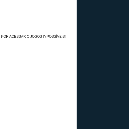
 POR ACESSAR O JOGOS IMPOSSÍVEIS!