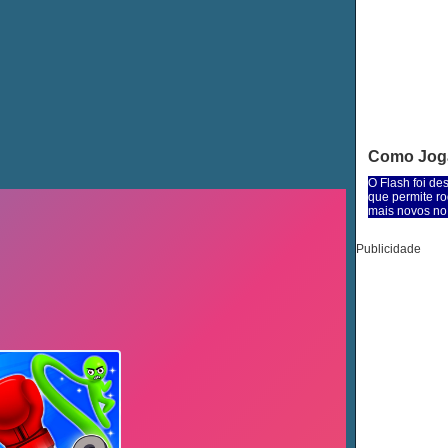
Como Jog
O Flash foi de
que permite ro
mais novos no 
Publicidade