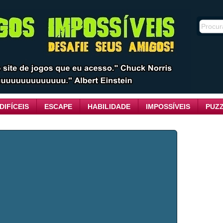
DIFÍCEIS
ESCAPE
HABILIDADE
IMPOSSÍVEIS
PUZ