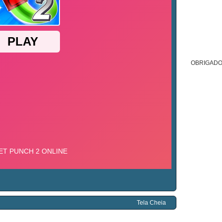
OBRIGADO
Tela Cheia