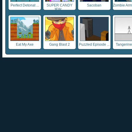
Perfect Detonat ...
SUPER CANDY
Sacoban
Zombie Army
JEW ...
Eat My Axe
Gang Blast 2
Puzzled Episode ...
Tangerine