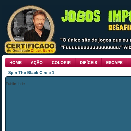
HOME
AÇÃO
COLORIR
DIFÍCEIS
ESCAPE
Spin The Black Circle 1
Publicidade