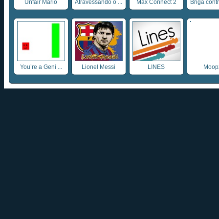
Unfair Mario
Atravessando o ...
Max Connect 2
Briga contr
You’re a Geni ...
Lionel Messi
LINES
Moop