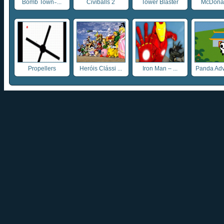
Bomb Town ̵ ...
Civiballs 2
Tower Blaster
McDonald
Propellers
Heróis Clássi ...
Iron Man – ...
Panda Adv