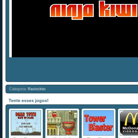
Categoria:
Raciocínio
Tente esses jogos!