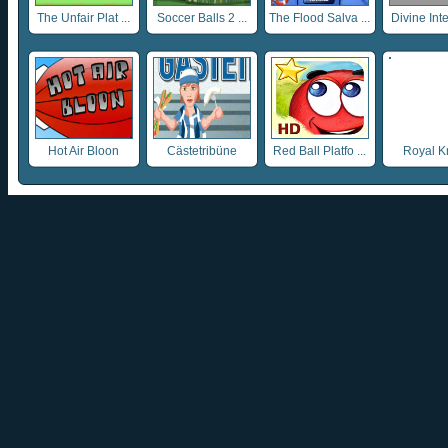
The Unfair Plat ...
Soccer Balls 2 ...
The Flood Salva ...
Divine Inte
Hot Air Bloon
Cästetribüne
Red Ball Platfo ...
Royal K