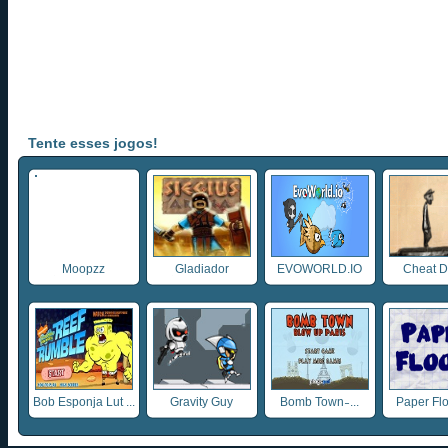
Tente esses jogos!
Moopzz
Gladiador
EVOWORLD.IO
Cheat D
Bob Esponja Lut ...
Gravity Guy
Bomb Town ̵ ...
Paper Fl