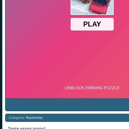
Categoria:
Raciocínio
Tente esses jogos!