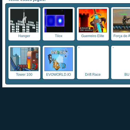
Hanger
Tilox
Guerreiro Elite
Força de A
Tower 100
EVOWORLD.IO
Drift Race
BU