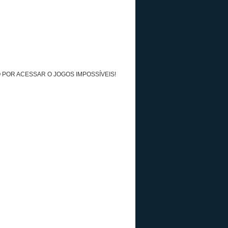
 POR ACESSAR O JOGOS IMPOSSÍVEIS!