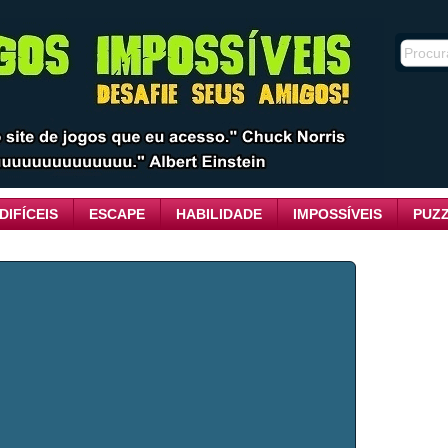
DIFÍCEIS
ESCAPE
HABILIDADE
IMPOSSÍVEIS
PUZ