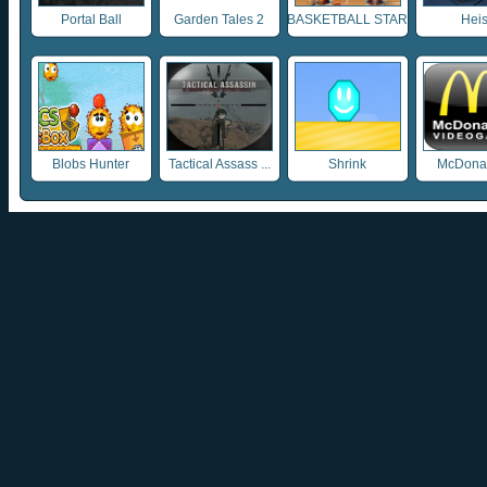
Portal Ball
Garden Tales 2
BASKETBALL STAR
Heis
...
Blobs Hunter
Tactical Assass ...
Shrink
McDonald