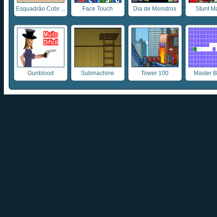
Esquadrão Cobr ...
Face Touch
Dia de Monstros
Stunt M
Gunblood
Submachine
Tower 100
Master B