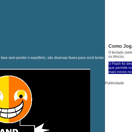
Como Jog
O teclado (se
os blocos.
e sem perder o equilíbrio, são diversas fases para você tentar.
O Flash foi de
que permite ro
mais novos no 
Publicidade