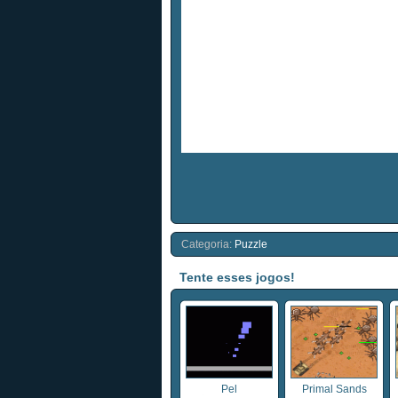
Categoria:
Puzzle
Tente esses jogos!
Pel
Primal Sands