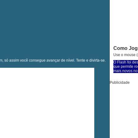
Como Jog
Use o mouse (c
m, só assim você consegue avançar de nível. Tente e divirta-se.
O Flash foi de
que permite ro
mais novos no 
Publicidade