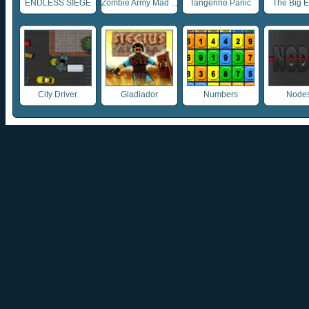
ENDLESS SIEGE
Zombie Army Mad ...
Tangerine Panic
The Big 
City Driver
Gladiador
Numbers
Nodes