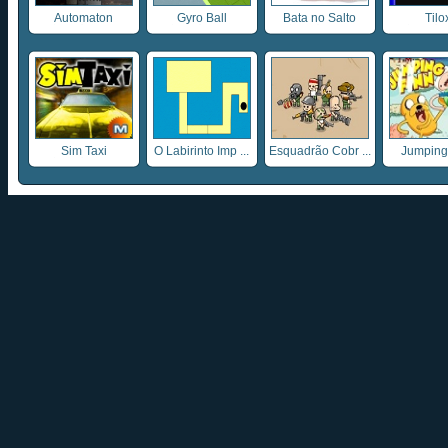
Automaton
Gyro Ball
Bata no Salto
Tilo
Sim Taxi
O Labirinto Imp ...
Esquadrão Cobr ...
Jumping