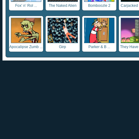
Fox’ n’ Rol ...
The Naked Alien
Bomboozle 2
Carjacked i
Apocalipse Zumb ...
Girp
Parker & B ...
They Have S