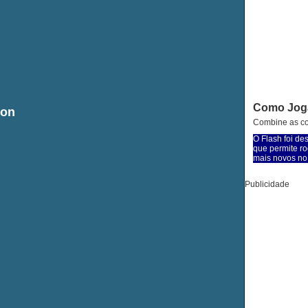
Como Jog
ion
Combine as co
O Flash foi de
que permite ro
mais novos no 
Publicidade