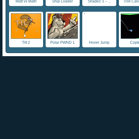
Matt vs Math
Ship Loader
Shadez 3 – ...
Troll Ca
Tilt 2
Polar PWND 1
Hover Jump
Copt