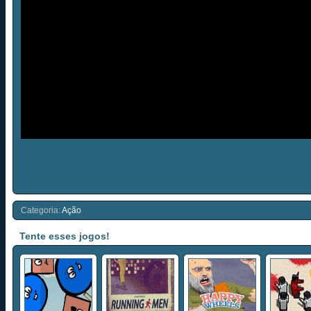
Categoria:
Ação
Tente esses jogos!