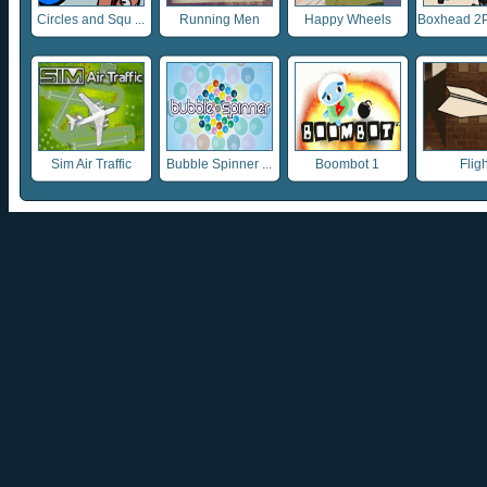
Circles and Squ ...
Running Men
Happy Wheels
Boxhead 2Pl
Sim Air Traffic
Bubble Spinner ...
Boombot 1
Fligh