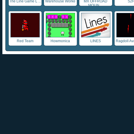
The Line Game L ...
Warehouse Worke
MX OFFROAD
S2
...
MOUN ...
Red Team
Howmonica
LINES
Ragdoll Ava