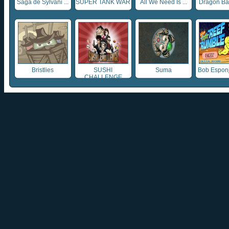
Saga de Sylvani ...
SUPER TANK WAR
All We Need Is ...
Dragon Ball
Bristlies
SUSHI
Suma
Bob Esponja
CHALLENGE