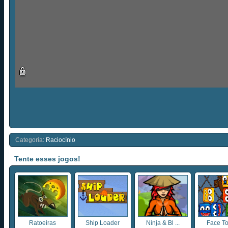
Categoria:
Raciocínio
Tente esses jogos!
Ratoeiras
Ship Loader
Ninja & Bl ...
Face T