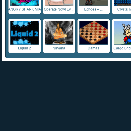
ANGRY SHARK MIA
Operate Now! Ey ...
Echoes – ...
Crystal 
...
Liquid 2
Nirvana
Damas
Cargo Bridg