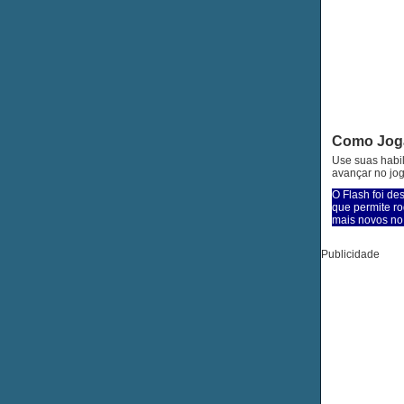
Como Jog
Use suas habil
avançar no jog
O Flash foi de
que permite ro
mais novos no 
Publicidade