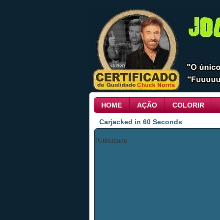
HOME
AÇÃO
COLORIR
Carjacked in 60 Seconds
Publicidade