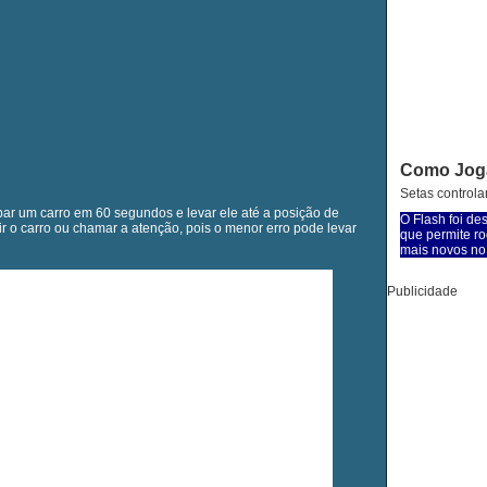
Como Jog
Setas controlam
bar um carro em 60 segundos e levar ele até a posição de
O Flash foi de
ir o carro ou chamar a atenção, pois o menor erro pode levar
que permite ro
mais novos no 
Publicidade