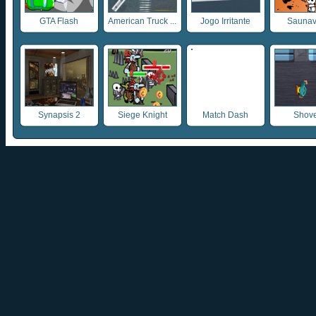
GTA Flash
American Truck ...
Jogo Irritante
Saunav
Synapsis 2
Siege Knight
Match Dash
Shove