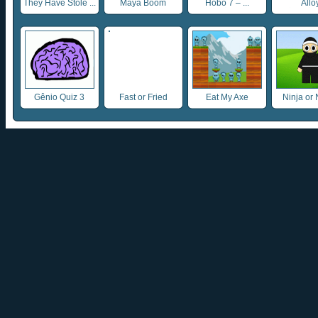
They Have Stole ...
Maya Boom
Hobo 7 – ...
Allo
Gênio Quiz 3
Fast or Fried
Eat My Axe
Ninja or