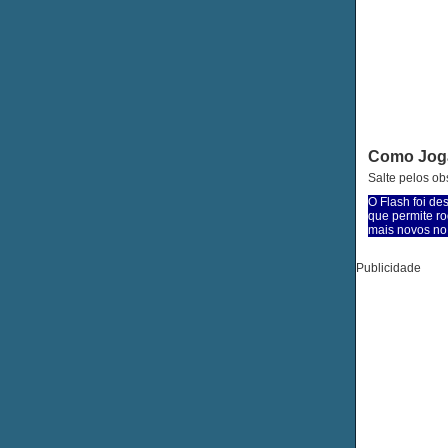
Como Jog
Salte pelos ob
O Flash foi de
que permite ro
mais novos no 
Publicidade