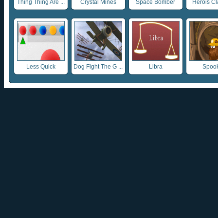
Thing Thing Are ...
Crystal Mines
Space Bomber
Heróis Clá
Less Quick
Dog Fight The G ...
Libra
Spook