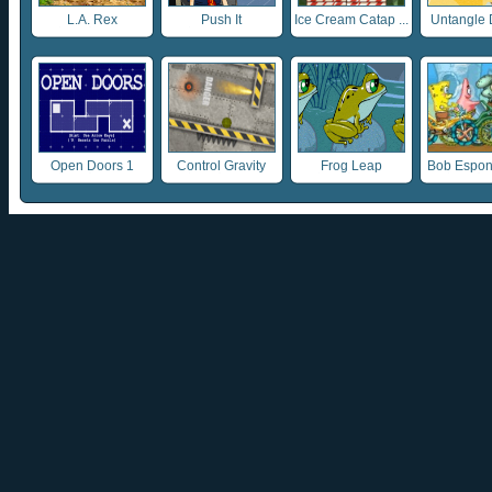
L.A. Rex
Push It
Ice Cream Catap ...
Untangle 
Open Doors 1
Control Gravity
Frog Leap
Bob Esponj