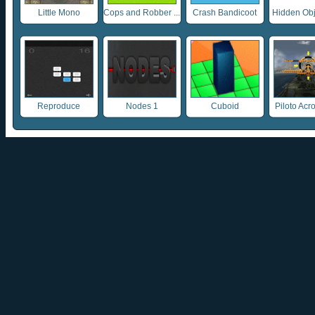
Little Mono
Cops and Robber ...
Crash Bandicoot
Hidden Obje
Reproduce
Nodes 1
Cuboid
Piloto Acro