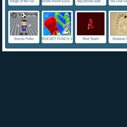
Reign of the Go ...
Books Room Esca ...
Big Blocks Batt ...
The Line Ga
Soccer Folks
ROCKET PUNCH 2
Red Team
Shadow 
...