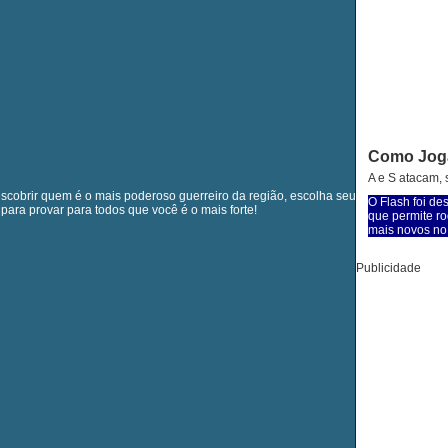
Como Jog
A e S atacam,
escobrir quem é o mais poderoso guerreiro da região, escolha seu
O Flash foi de
para provar para todos que você é o mais forte!
que permite ro
mais novos no 
Publicidade