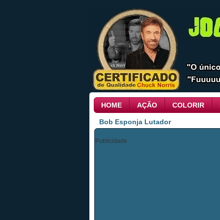
HOME
AÇÃO
COLORIR
Bob Esponja Lutador
Publicidade