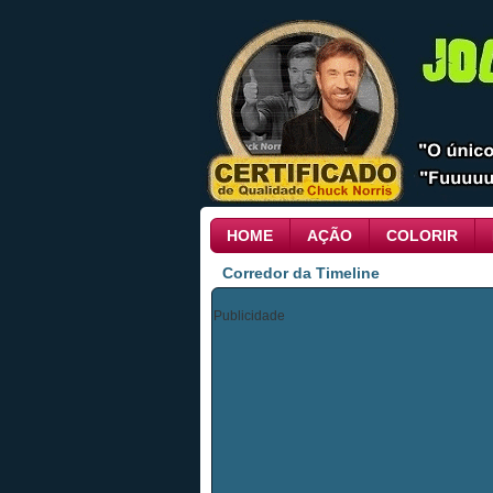
HOME
AÇÃO
COLORIR
Corredor da Timeline
Publicidade