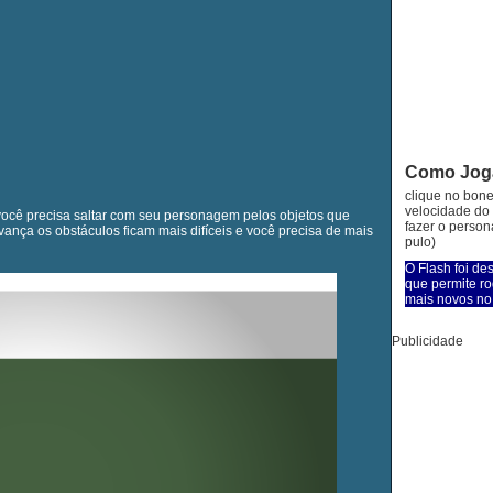
Como Jog
clique no bone
velocidade do 
você precisa saltar com seu personagem pelos objetos que
fazer o person
nça os obstáculos ficam mais difíceis e você precisa de mais
pulo)
O Flash foi de
que permite ro
mais novos no 
Publicidade