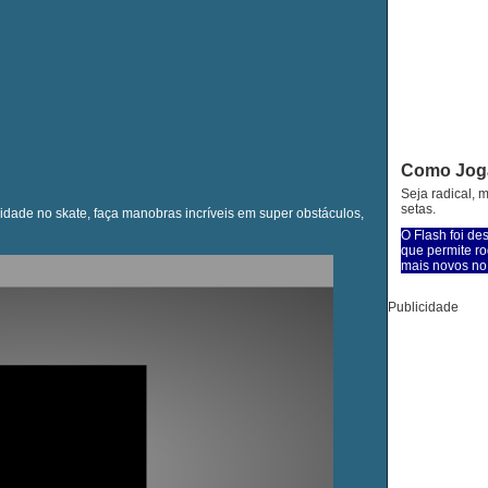
Como Jog
Seja radical, m
setas.
lidade no skate, faça manobras incríveis em super obstáculos,
O Flash foi de
que permite ro
mais novos no 
Publicidade