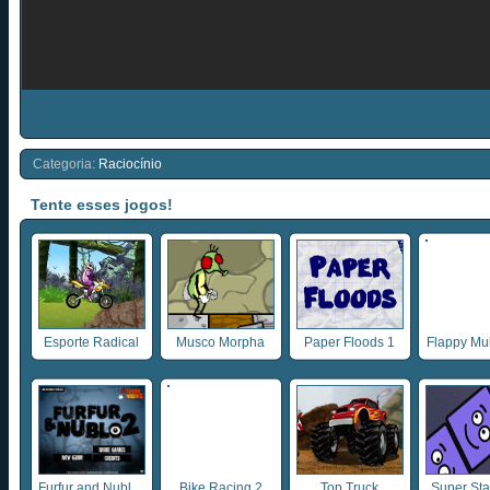
Categoria:
Raciocínio
Tente esses jogos!
Esporte Radical
Musco Morpha
Paper Floods 1
Flappy Mult
Furfur and Nubl ...
Bike Racing 2
Top Truck
Super Sta