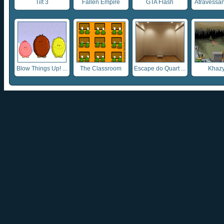
Tilt 3
Fallen Empire
GTA Flash
Atravessan
Blow Things Up! ...
The Classroom
Escape do Quart ...
Khazy